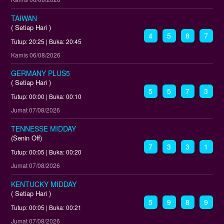
TAIWAN
( Setiap Hari )
4
5
8
7
Tutup: 20:25 | Buka: 20:45
Kamis 06/08/2026
GERMANY PLUS5
( Setiap Hari )
5
5
7
3
Tutup: 00:00 | Buka: 00:10
Jumat 07/08/2026
TENNESSE MIDDAY
(Senin Off)
7
3
3
1
Tutup: 00:05 | Buka: 00:20
Jumat 07/08/2026
KENTUCKY MIDDAY
( Setiap Hari )
5
9
8
9
Tutup: 00:05 | Buka: 00:21
Jumat 07/08/2026