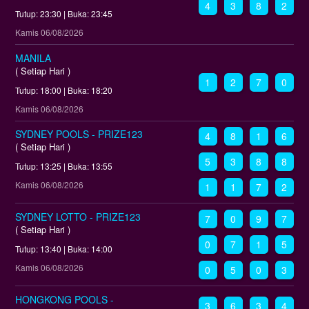
4
3
8
2
Tutup: 23:30 | Buka: 23:45
Kamis 06/08/2026
MANILA
( Setiap Hari )
1
2
7
0
Tutup: 18:00 | Buka: 18:20
Kamis 06/08/2026
SYDNEY POOLS - PRIZE123
4
8
1
6
( Setiap Hari )
5
3
8
8
Tutup: 13:25 | Buka: 13:55
Kamis 06/08/2026
1
1
7
2
SYDNEY LOTTO - PRIZE123
7
0
9
7
( Setiap Hari )
0
7
1
5
Tutup: 13:40 | Buka: 14:00
Kamis 06/08/2026
0
5
0
3
HONGKONG POOLS -
3
6
3
4