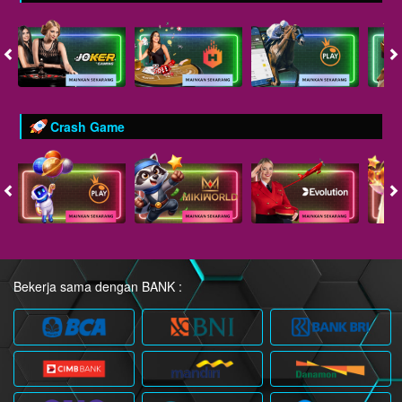
Crash Game
Bekerja sama dengan BANK :