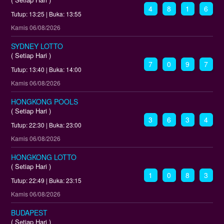
4
8
1
6
Tutup: 13:25 | Buka: 13:55
Kamis 06/08/2026
SYDNEY LOTTO
( Setiap Hari )
7
0
9
7
Tutup: 13:40 | Buka: 14:00
Kamis 06/08/2026
HONGKONG POOLS
( Setiap Hari )
3
6
3
4
Tutup: 22:30 | Buka: 23:00
Kamis 06/08/2026
HONGKONG LOTTO
( Setiap Hari )
1
0
8
3
Tutup: 22:49 | Buka: 23:15
Kamis 06/08/2026
BUDAPEST
( Setiap Hari )