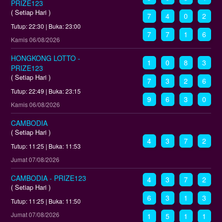
PRIZE123
( Setiap Hari )
7
4
0
2
Tutup: 22:30 | Buka: 23:00
7
7
1
6
Kamis 06/08/2026
HONGKONG LOTTO -
1
0
8
3
PRIZE123
( Setiap Hari )
7
3
2
6
Tutup: 22:49 | Buka: 23:15
9
6
3
0
Kamis 06/08/2026
CAMBODIA
( Setiap Hari )
4
3
7
2
Tutup: 11:25 | Buka: 11:53
Jumat 07/08/2026
CAMBODIA - PRIZE123
4
3
7
2
( Setiap Hari )
6
3
1
3
Tutup: 11:25 | Buka: 11:50
Jumat 07/08/2026
1
5
1
1