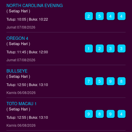
NORTH CAROLINA EVENING
( Setiap Hari )
2
5
4
4
Tutup: 10:05 | Buka: 10:22
Jumat 07/08/2026
OREGON 4
( Setiap Hari )
1
2
3
3
Tutup: 11:45 | Buka: 12:00
Jumat 07/08/2026
BULLSEYE
( Setiap Hari )
7
5
9
8
Tutup: 12:50 | Buka: 13:10
Kamis 06/08/2026
TOTO MACAU 1
( Setiap Hari )
9
8
9
4
Tutup: 12:55 | Buka: 13:10
Kamis 06/08/2026