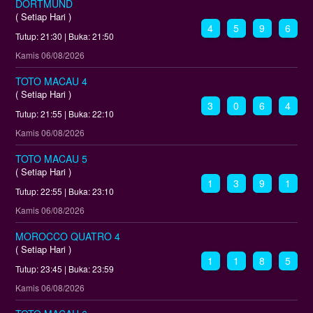
DORTMUND
( Setiap Hari )
4
5
9
6
Tutup: 21:30 | Buka: 21:50
Kamis 06/08/2026
TOTO MACAU 4
( Setiap Hari )
3
0
6
4
Tutup: 21:55 | Buka: 22:10
Kamis 06/08/2026
TOTO MACAU 5
( Setiap Hari )
1
3
9
1
Tutup: 22:55 | Buka: 23:10
Kamis 06/08/2026
MOROCCO QUATRO 4
( Setiap Hari )
1
1
8
5
Tutup: 23:45 | Buka: 23:59
Kamis 06/08/2026