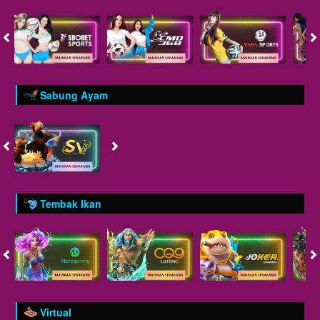
Sabung Ayam
Tembak Ikan
Virtual