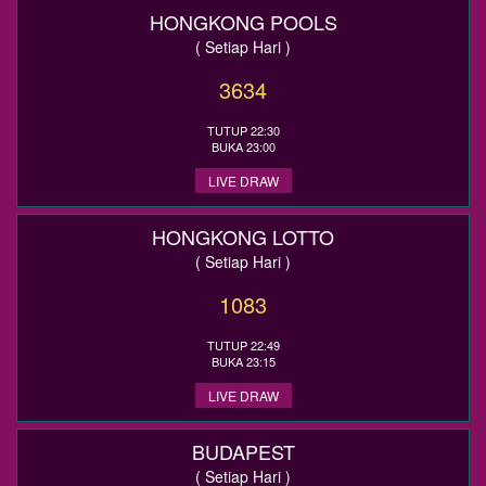
HONGKONG POOLS
( Setiap Hari )
3634
TUTUP 22:30
BUKA 23:00
LIVE DRAW
HONGKONG LOTTO
( Setiap Hari )
1083
TUTUP 22:49
BUKA 23:15
LIVE DRAW
BUDAPEST
( Setiap Hari )