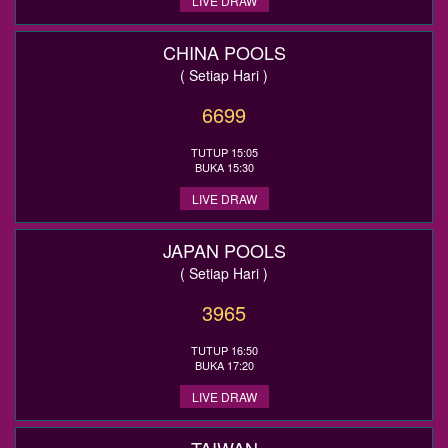
LIVE DRAW
CHINA POOLS
( Setiap Hari )
6699
TUTUP 15:05
BUKA 15:30
LIVE DRAW
JAPAN POOLS
( Setiap Hari )
3965
TUTUP 16:50
BUKA 17:20
LIVE DRAW