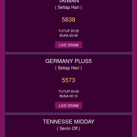
TAIWAN
( Setiap Hari )
5838
TUTUP 20:25
BUKA 20:45
LIVE DRAW
GERMANY PLUS5
( Setiap Hari )
5573
TUTUP 00:00
BUKA 00:10
LIVE DRAW
TENNESSE MIDDAY
( Senin Off )