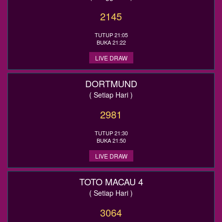
2145
TUTUP 21:05
BUKA 21:22
LIVE DRAW
DORTMUND
( Setiap Hari )
2981
TUTUP 21:30
BUKA 21:50
LIVE DRAW
TOTO MACAU 4
( Setiap Hari )
3064