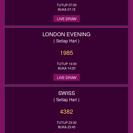
TUTUP 07:00
BUKA 07:15
LIVE DRAW
LONDON EVENING
( Setiap Hari )
1985
TUTUP 14:00
BUKA 14:20
LIVE DRAW
SWISS
( Setiap Hari )
4382
TUTUP 23:30
BUKA 23:45